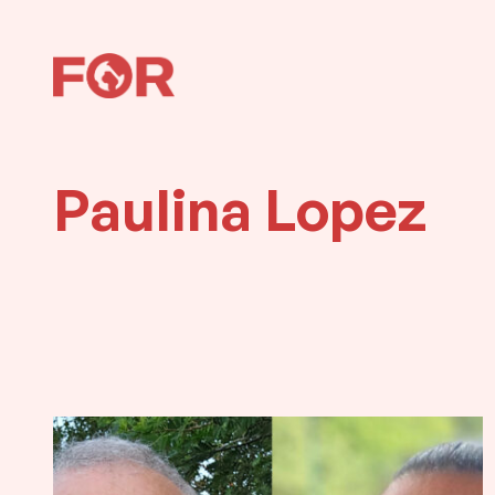
Hopp
til
innhold
Paulina Lopez