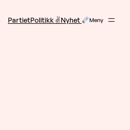
Partiet
Politikk ✌️
Nyhet