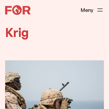
Hopp
til
innhold
Krig