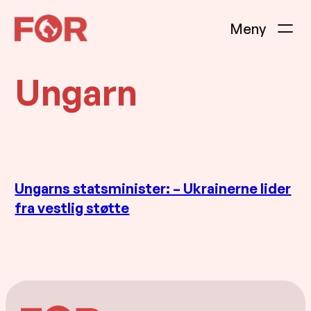
Hopp
til
innhold
Ungarn
Ungarns statsminister: – Ukrainerne lider
fra vestlig støtte