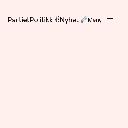
Partiet
Politikk ✌️
Nyhet