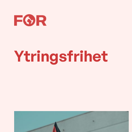
Hopp
til
innhold
Ytringsfrihet