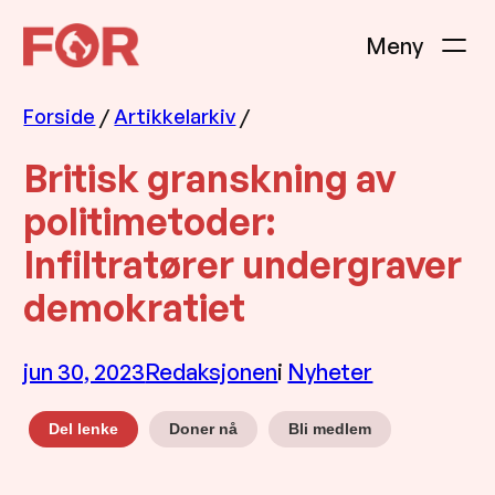
Hopp
til
innhold
Forside
/
Artikkelarkiv
/
Britisk granskning av
politimetoder:
Infiltratører undergraver
demokratiet
jun 30, 2023
Redaksjonen
i
Nyheter
Doner nå
Bli medlem
Del lenke