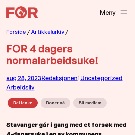
Hopp
til
innhold
Forside
/
Artikkelarkiv
/
FOR 4 dagers
normalarbeidsuke!
aug 28, 2023
Redaksjonen
i
Uncategorized
Arbeidsliv
Doner nå
Bli medlem
Del lenke
Stavanger går i gang med et forsøk med
4-dagersuke i en av kommunens