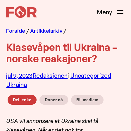
Hopp
til
innhold
Forside
/
Artikkelarkiv
/
Klasevåpen til Ukraina –
norske reaksjoner?
jul 9, 2023
Redaksjonen
i
Uncategorized
Ukraina
Doner nå
Bli medlem
Del lenke
USA vil annonsere at Ukraina skal få
klasevåpen. Når er det nok for