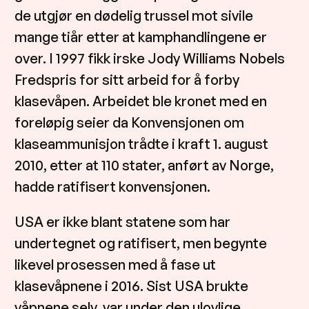
de utgjør en dødelig trussel mot sivile
mange tiår etter at kamphandlingene er
over. I 1997 fikk irske Jody Williams Nobels
Fredspris for sitt arbeid for å forby
klasevåpen. Arbeidet ble kronet med en
foreløpig seier da Konvensjonen om
klaseammunisjon trådte i kraft 1. august
2010, etter at 110 stater, anført av Norge,
hadde ratifisert konvensjonen.
USA er ikke blant statene som har
undertegnet og ratifisert, men begynte
likevel prosessen med å fase ut
klasevåpnene i 2016. Sist USA brukte
våpnene selv, var under den ulovlige