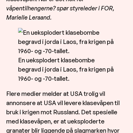
våpentilhengerne? spør styreleder i FOR,
Marielle Leraand.
En ueksplodert klasebombe
begravd i jorda i Laos, fra krigen på
1960- og -70-tallet.
Flere medier melder at USA trolig vil
annonsere at USA vil levere klasevåpen til
bruk i krigen mot Russland. Det spesielle
med klasevåpen, er at ueksploderte
granater blir liggende på slagmarken hvor