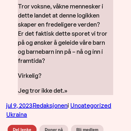
Tror voksne, våkne mennesker i
dette landet at denne logikken
skaper en fredeligere verden?
Er det faktisk dette sporet vi tror
på og ønsker å geleide våre barn
og barnebarn inn på – nå og inn i
framtida?
Virkelig?
Jeg tror ikke det.»
jul 9, 2023
Redaksjonen
i
Uncategorized
Ukraina
Doner nå
Bli medlem
Del lenke