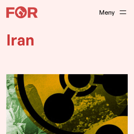
Hopp
til
innhold
Iran