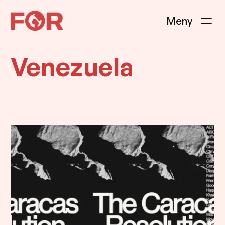
Hopp
til
innhold
Venezuela