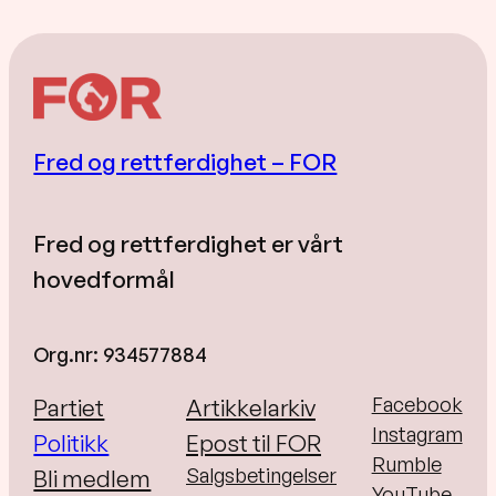
Fred og rettferdighet – FOR
Fred og rettferdighet er vårt
hovedformål
Org.nr: 934577884
Facebook
Partiet
Artikkelarkiv
Instagram
Politikk
Epost til FOR
Rumble
Salgsbetingelser
Bli medlem
YouTube