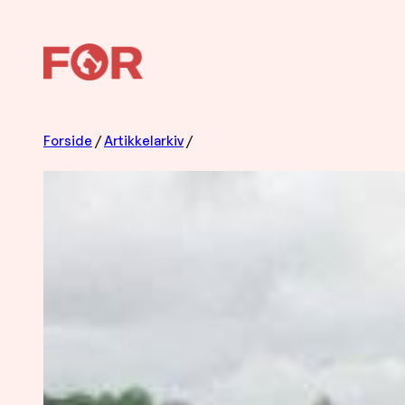
Hopp
til
innhold
Forside
/
Artikkelarkiv
/