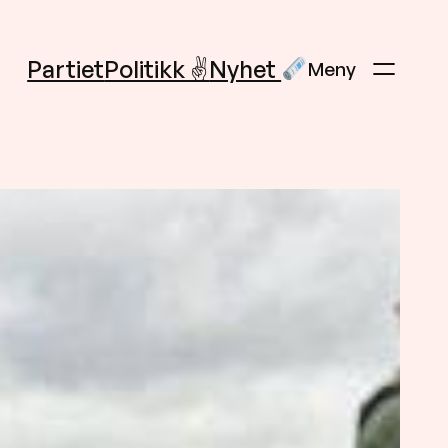
Partiet
Politikk ✌️
Nyhet