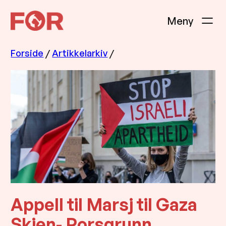
Hopp
til
innhold
Forside
/
Artikkelarkiv
/
Appell til Marsj til Gaza
Skien- Porsgrunn