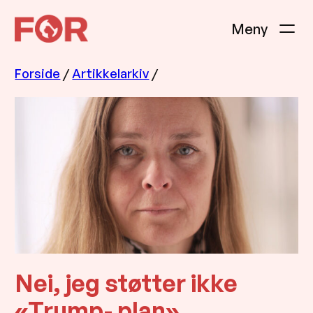
Hopp
til
innhold
Forside
/
Artikkelarkiv
/
Nei, jeg støtter ikke
«Trump- plan»,