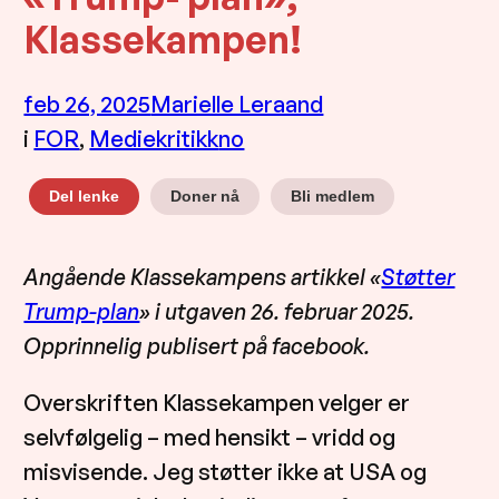
Klassekampen!
feb 26, 2025
Marielle Leraand
i
FOR
, 
Mediekritikk
no
Doner nå
Bli medlem
Del lenke
Angående Klassekampens artikkel «
Støtter
Trump-plan
» i utgaven 26. februar 2025.
Opprinnelig publisert på facebook.
Overskriften Klassekampen velger er
selvfølgelig – med hensikt – vridd og
misvisende. Jeg støtter ikke at USA og