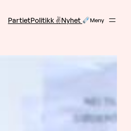
Partiet
Politikk ✌️
Nyhet