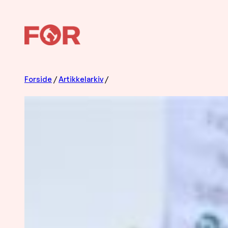
Hopp
til
innhold
Forside
/
Artikkelarkiv
/