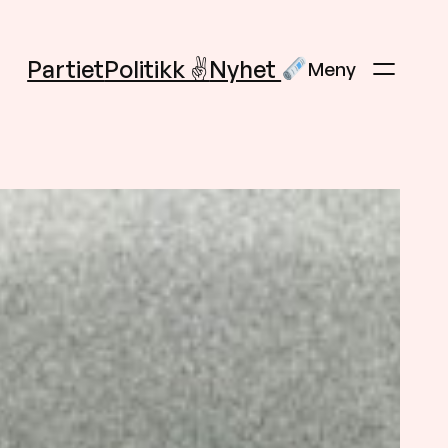
Partiet
Politikk ✌️
Nyhet