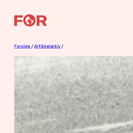
Hopp
til
innhold
Forside
/
Artikkelarkiv
/