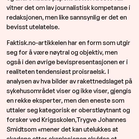
vitner det om lav journalistisk kompetanse i
redaksjonen, men like sannsynlig er det en
bevisst utelatelse.
Faktisk.no-artikkelen har en form som utgir
seg for å være nøytral og objektiv, men
også i den øvrige bevispresentasjonen er i
realiteten tendensiøst proisraelsk. I
analysen av hva bilder av rakettnedslaget på
sykehusområdet viser og ikke viser, gjengis
en rekke eksperter, men den eneste som
uttaler seg kategorisk er oberstløytnant og
forsker ved Krigsskolen,Trygve Johannes
Smidtsom «mener det kan utelukkes at
skadene etter eksplosjonen skyldes et