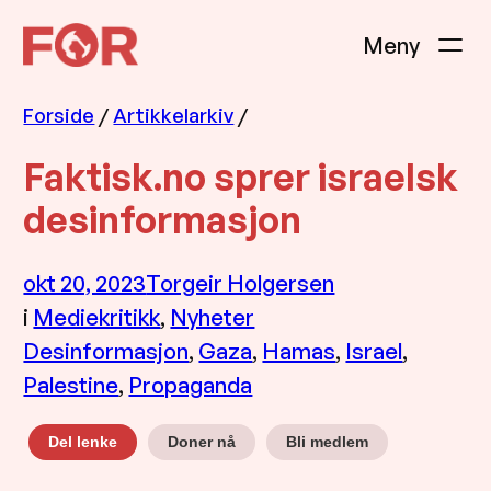
Hopp
til
innhold
Forside
/
Artikkelarkiv
/
Faktisk.no sprer israelsk
desinformasjon
okt 20, 2023
Torgeir Holgersen
i
Mediekritikk
, 
Nyheter
Desinformasjon
, 
Gaza
, 
Hamas
, 
Israel
, 
Palestine
, 
Propaganda
Doner nå
Bli medlem
Del lenke