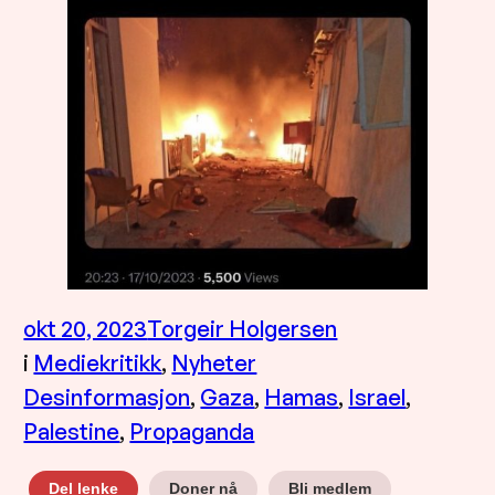
okt 20, 2023
Torgeir Holgersen
i
Mediekritikk
, 
Nyheter
Desinformasjon
, 
Gaza
, 
Hamas
, 
Israel
, 
Palestine
, 
Propaganda
Doner nå
Bli medlem
Del lenke